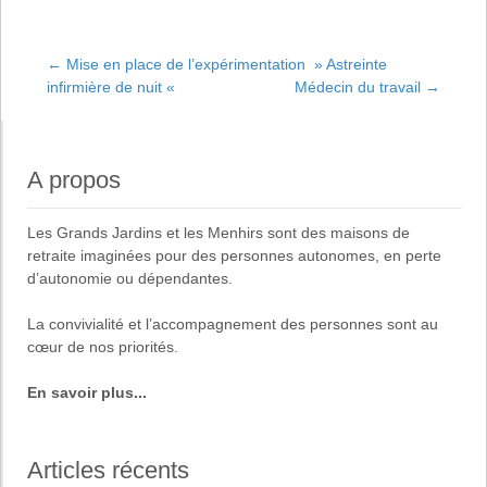
←
Mise en place de l’expérimentation » Astreinte
infirmière de nuit «
Médecin du travail
→
Navigation de
l'article
A propos
Les
Grands Jardins
et
les Menhirs
sont des maisons de
retraite imaginées pour des
personnes autonomes, en perte
d’autonomie ou dépendantes
.
La
convivialité
et
l’accompagnement des personnes
sont au
cœur de nos priorités.
En savoir plus...
Articles récents