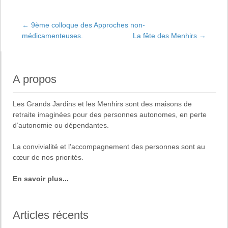
←
9ème colloque des Approches non-
médicamenteuses.
La fête des Menhirs
→
Navigation de
l'article
A propos
Les
Grands Jardins
et
les Menhirs
sont des maisons de
retraite imaginées pour des
personnes autonomes, en perte
d’autonomie ou dépendantes
.
La
convivialité
et
l’accompagnement des personnes
sont au
cœur de nos priorités.
En savoir plus...
Articles récents