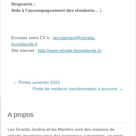
Soignants ;
Aide à l’accompagnement des résidents…
).
Envoyez votre CV à :
recrutement@retraite-
broceliande.fr
Site internet :
http://www.retraite-broceliande.fr/
←
Portes ouvertes 2022
Poste de médecin coordonnateur à pourvoir
→
Navigation de
l'article
A propos
Les
Grands Jardins
et
les Menhirs
sont des maisons de
retraite imaginées pour des
personnes autonomes, en perte