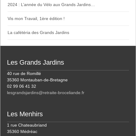
2024 : L’année du Vélo aux Grands Jardins…
Vis mon Travail, 1ère édition !
La cafétéria des Grands Jardins
Les Grands Jardins
40 rue de Romillé
35360 Montauban-de-Bretagne
02 99 06 41 32
lesgrandsjardins@retraite-broceliande.fr
Les Menhirs
1 rue Chateaubriand
35360 Médréac