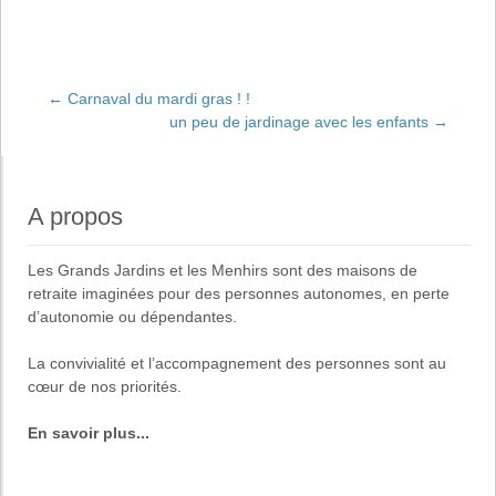
←
Carnaval du mardi gras ! !
un peu de jardinage avec les enfants
→
Navigation de
l'article
A propos
Les
Grands Jardins
et
les Menhirs
sont des maisons de
retraite imaginées pour des
personnes autonomes, en perte
d’autonomie ou dépendantes
.
La
convivialité
et
l’accompagnement des personnes
sont au
cœur de nos priorités.
En savoir plus...