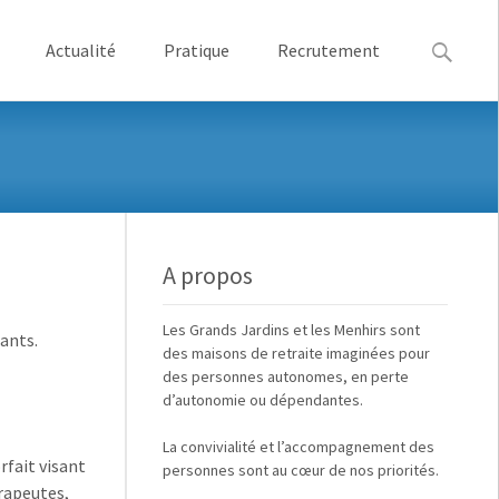
Recherche
Actualité
Pratique
Recrutement
A propos
Les
Grands Jardins
et
les Menhirs
sont
ants.
des maisons de retraite imaginées pour
des
personnes autonomes, en perte
d’autonomie ou dépendantes
.
La
convivialité
et
l’accompagnement des
orfait visant
personnes
sont au cœur de nos priorités.
rapeutes,