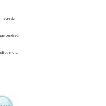
inistre du
aque vendredi
udi du mois.