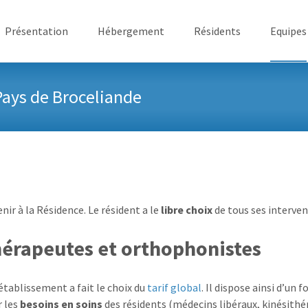
ller au contenu
Présentation
Hébergement
Résidents
Equipes
Pays de Broceliande
ir à la Résidence. Le résident a le
libre choix
de tous ses interven
hérapeutes et orthophonistes
’établissement a fait le choix du
tarif global
. Il dispose ainsi d’un f
 les
besoins en soins
des résidents (médecins libéraux, kinésithé