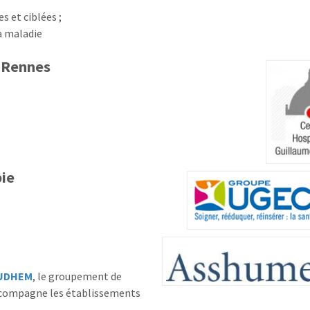
s et ciblées ;
la maladie
e Rennes
pie
AUDHEM
, le groupement de
ccompagne les établissements