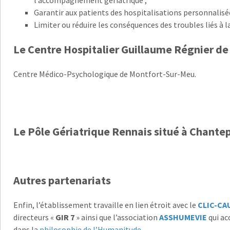
l’accompagnement gériatrique ;
Garantir aux patients des hospitalisations personnalisée
Limiter ou réduire les conséquences des troubles liés à 
Le Centre Hospitalier Guillaume Régnier d
Centre Médico-Psychologique de Montfort-Sur-Meu.
Le Pôle Gériatrique Rennais
situé à Chante
Autres partenariats
Enfin, l’établissement travaille en lien étroit avec le
CLIC-C
directeurs «
GIR 7
» ainsi que l’association
ASSHUMEVIE
qui a
dans la
philosophie de l’Humanitude
.