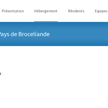
ller au contenu
Présentation
Hébergement
Résidents
Equipes
Pays de Broceliande
t
: