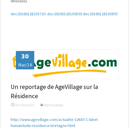
dessous).
doc20160128103720
doc20160128103830
doc20160128103855
30
Mar/14
Un reportage de AgeVillage sur la
Résidence
30 mars 2014
Dans la presse
http://www.agevillage.com/actualite-10647-1-label-
humanitude-residence-bretagne.html