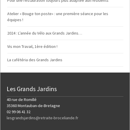
Pour une restauration toujours plus adaptée aux résidents
Atelier « Bouge ton poste» : une première séance pour les
équipes !
2024 : L’année du Vélo aux Grands Jardins…
Vis mon Travail, 1ère édition !
La cafétéria des Grands Jardins
Les Grands Jardins
40 rue de Romillé
35360 Montauban-de-Bretagne
02 99 06 41 32
lesgrandsjardins@retraite-broceliande.fr