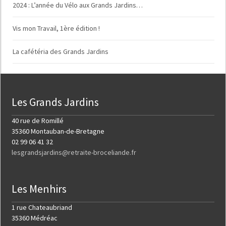
2024 : L’année du Vélo aux Grands Jardins…
Vis mon Travail, 1ère édition !
La cafétéria des Grands Jardins
Les Grands Jardins
40 rue de Romillé
35360 Montauban-de-Bretagne
02 99 06 41 32
lesgrandsjardins@retraite-broceliande.fr
Les Menhirs
1 rue Chateaubriand
35360 Médréac