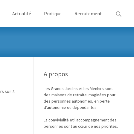
Recherche
Actualité
Pratique
Recrutement
A propos
Les
Grands Jardins
et
les Menhirs
sont
s sur 7.
des maisons de retraite imaginées pour
des
personnes autonomes, en perte
d’autonomie ou dépendantes
.
La
convivialité
et
l’accompagnement des
personnes
sont au cœur de nos priorités.