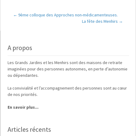
←
9ème colloque des Approches non-médicamenteuses.
La fête des Menhirs
→
Navigation de
l'article
A propos
Les
Grands Jardins
et
les Menhirs
sont des maisons de retraite
imaginées pour des
personnes autonomes, en perte d’autonomie
ou dépendantes
.
La
convivialité
et
l’accompagnement des personnes
sont au cœur
de nos priorités.
En savoir plus...
Articles récents