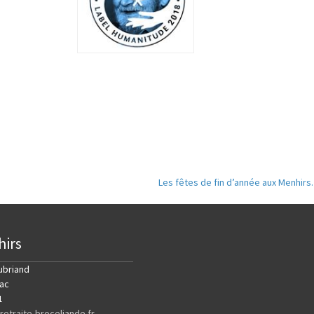
Les fêtes de fin d’année aux Menhirs
icle
hirs
ubriand
ac
1
etraite-broceliande.fr