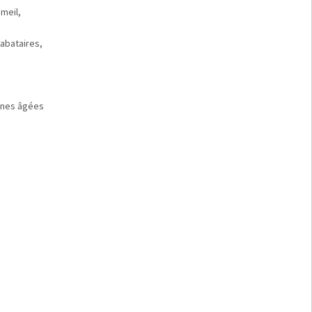
meil,
rabataires,
nnes âgées