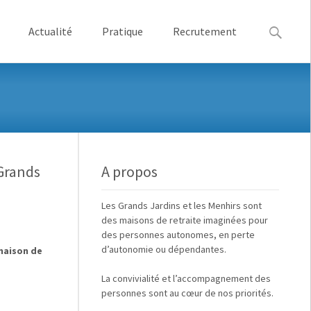
Recherche
Actualité
Pratique
Recrutement
 Grands
A propos
Les
Grands Jardins
et
les Menhirs
sont
des maisons de retraite imaginées pour
des
personnes autonomes, en perte
d’autonomie ou dépendantes
.
 maison de
La
convivialité
et
l’accompagnement des
personnes
sont au cœur de nos priorités.