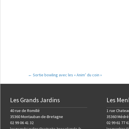
←
Sortie bowling avec les « Anim’ du coin »
Navigation de l'art
Les Grands Jardins
Les Men
40 rue de Romillé
1 rue Chatea
35360 Montauban-de-Bretagne
35360 Médré
02 99 06 41 32
02 99 61 77 6
lesgrandsjardins@retraite-broceliande.fr
lesmenhirs@r