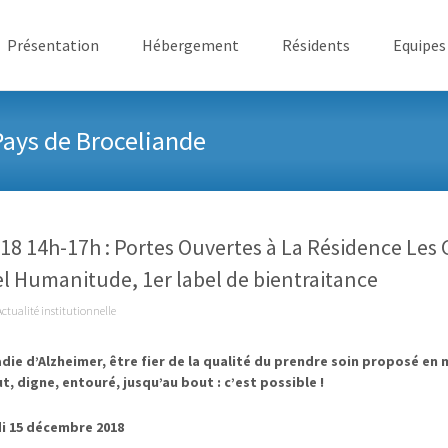
ller au contenu
Présentation
Hébergement
Résidents
Equipes
Pays de Broceliande
8 14h-17h : Portes Ouvertes à La Résidence Les
el Humanitude, 1er label de bientraitance
Actualité institutionnelle
adie d’Alzheimer, être fier de la qualité du prendre soin proposé en
ut, digne, entouré, jusqu’au bout : c’est possible !
i 15 décembre 2018