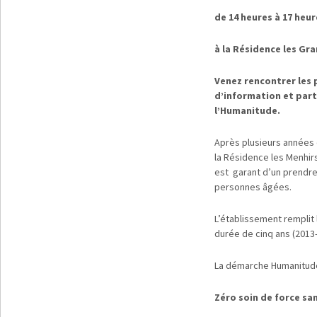
de 14 heures à 17 heur
à la Résidence les Gr
Venez rencontrer les 
d’information et parti
l’Humanitude.
Après plusieurs années 
la Résidence les Menhir
est garant d’un prendre 
personnes âgées.
L’établissement remplit 
durée de cinq ans (2013
La démarche Humanitude 
Zéro soin de force sa